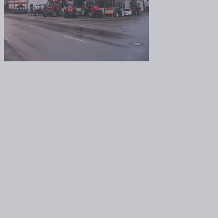
Balingen-Ostdorf
Agrima E+H Maier GmbH
Dorfstr. 42
72336 Balingen-Ostdorf
07433/21774
info@agrima-maier.de
Öffnungszeiten