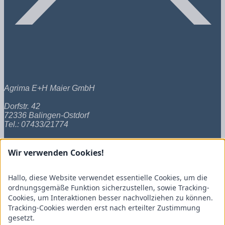
Agrima E+H Maier GmbH
Dorfstr. 42
72336 Balingen-Ostdorf
Tel.: 07433/21774
Wir verwenden Cookies!
E-Mail: info@agrima-maier.de
Links
Hallo, diese Website verwendet essentielle Cookies, um die
ordnungsgemäße Funktion sicherzustellen, sowie Tracking-
Cookies, um Interaktionen besser nachvollziehen zu können.
Startseite
Tracking-Cookies werden erst nach erteilter Zustimmung
gesetzt.
de